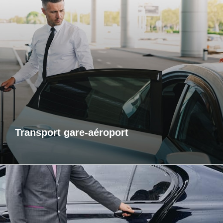
Transports gare-aéroport
Pour vos départs comme pour vos retours, profitez d’un
service de transport fiable et ponctuel vers les gares et
aéroports. Je m’assure que vous arriviez à l’heure, sans
contrainte et dans un confort optimal. Que vous voyagiez
pour affaires ou pour le plaisir, laissez-moi gérer votre trajet
afin que vous puissiez vous concentrer sur l’essentiel : votre
voyage.
Transport gare-aéroport