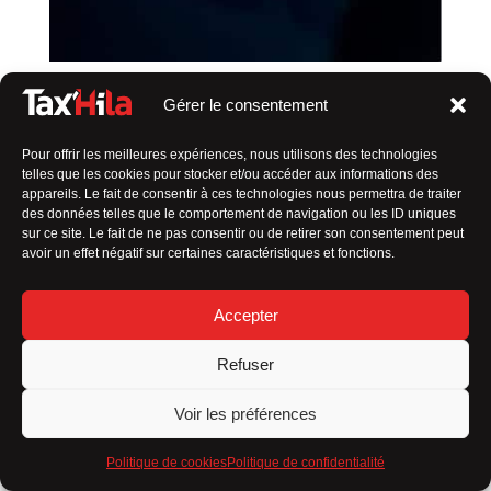
Gérer le consentement
SERVICE DE TAXI PAS CHER À LA FAUTE-
Pour offrir les meilleures expériences, nous utilisons des technologies
SUR-MER
telles que les cookies pour stocker et/ou accéder aux informations des
appareils. Le fait de consentir à ces technologies nous permettra de traiter
Votre chauffeur de confiance
des données telles que le comportement de navigation ou les ID uniques
sur ce site. Le fait de ne pas consentir ou de retirer son consentement peut
avoir un effet négatif sur certaines caractéristiques et fonctions.
En tant que
taxi en Vendée indépendant
, ma valeur
ajoutée réside dans
plusieurs aspects qui me
distinguent des autres :
Accepter
Service personnalisé
Refuser
Flexibilité
Voir les préférences
Connaissance locale
Politique de cookies
Politique de confidentialité
Relation de confiance