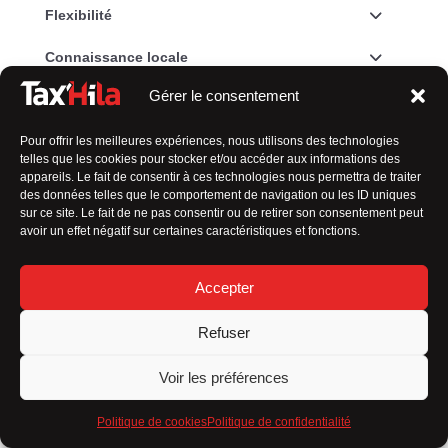
Flexibilité
Connaissance locale
Gérer le consentement
Relation de confiance
Engagement envers la qualité
Pour offrir les meilleures expériences, nous utilisons des technologies
telles que les cookies pour stocker et/ou accéder aux informations des
appareils. Le fait de consentir à ces technologies nous permettra de traiter
Tarification transparente
des données telles que le comportement de navigation ou les ID uniques
sur ce site. Le fait de ne pas consentir ou de retirer son consentement peut
En résumé,
mon approche axée sur le client, ma
avoir un effet négatif sur certaines caractéristiques et fonctions.
flexibilité et mon souci du détail font toute la
différence
dans l’expérience de transport que je
propose.
Accepter
Refuser
Permis B depuis 35 ans
Voir les préférences
Politique de cookies
Politique de confidentialité
Carte professionnelle de chauffeur de