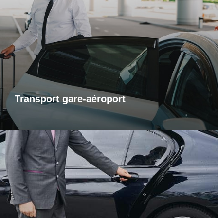
Pour vos départs comme pour vos retours, profitez d’un
service de transport fiable et ponctuel vers les gares et
aéroports. Je m’assure que vous arriviez à l’heure, sans
contrainte et dans un confort optimal. Que vous voyagiez
pour affaires ou pour le plaisir, laissez-moi gérer votre trajet
afin que vous puissiez vous concentrer sur l’essentiel : votre
voyage.
Transport gare-aéroport
Transports inter-région
Pour vos trajets longue distance, je vous propose un service