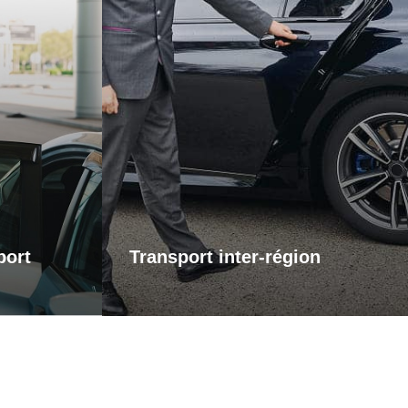
éroport
Transports inter-région
 pour vos
ervice de
Pour vos trajets longue distance, je
el vers les
vous propose un service de transport
assure que
inter-régional fiable et confortable. Que
s contrainte
ce soit pour des raisons personnelles
l. Que vous
ou professionnelles, bénéficiez d’un
u pour le
accompagnement adapté à vos
otre trajet
besoins, avec des trajets sûrs et sur
s concentrer
mesure.
 voyage.
port
Transport inter-région