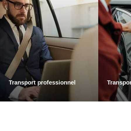
Transports professionnels
Trans
Je vous propose un service de
Que ce soi
transport dédié aux déplacements
une visi
d’affaires, adapté à vos besoins et à
rendez-
vos contraintes. Que ce soit pour un
accompag
rendez-vous, une réunion ou bien un
avec fiabil
évènement, profitez d’un service
service ad
ponctuel, discret et confortable.
ponct
Transport professionnel
Transpor