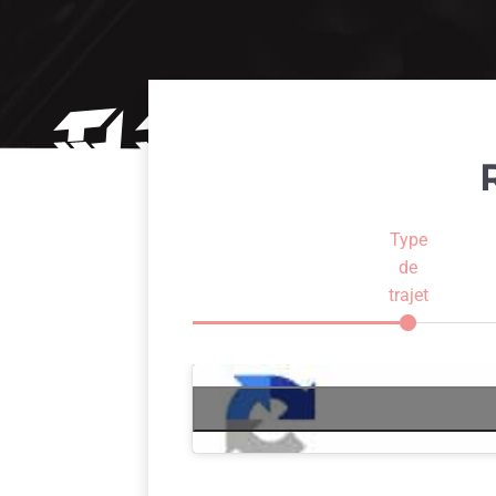
Type
de
trajet