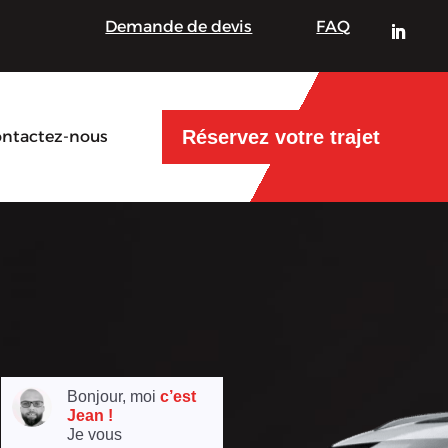
Demande de devis
FAQ
Réservez votre trajet
ntactez-nous
Bonjour, moi
c’est
Jean !
Je vous