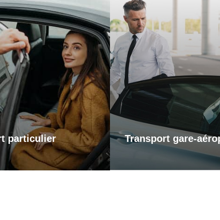
Transports gare-a
ports particuliers
Pour vos départs comme
retours, profitez d’un s
t pour une sortie en ville,
transport fiable et ponctu
te chez des proches ou un
gares et aéroports. Je m’
vous personnel, je vous
vous arriviez à l’heure, san
ne dans tous vos trajets
et dans un confort optima
ité et confort. Profitez d’un
voyagiez pour affaires o
apté à vos besoins, alliant
plaisir, laissez-moi gérer v
ualité et disponibilité.
afin que vous puissiez vou
sur l’essentiel : votre
t particulier
Transport gare-aéro