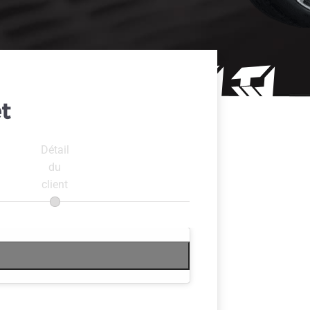
t
Détail
du
client