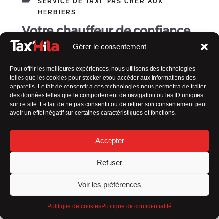
SERVICE DE TAXI PAS CHER AUX
HERBIERS
Votre chauffeur de confiance
Gérer le consentement
En tant que
taxi en Vendée indépendant
, ma valeur
ajoutée réside dans
plusieurs aspects qui me
Pour offrir les meilleures expériences, nous utilisons des technologies
distinguent des autres :
telles que les cookies pour stocker et/ou accéder aux informations des
appareils. Le fait de consentir à ces technologies nous permettra de traiter
Service personnalisé
des données telles que le comportement de navigation ou les ID uniques
sur ce site. Le fait de ne pas consentir ou de retirer son consentement peut
Flexibilité
avoir un effet négatif sur certaines caractéristiques et fonctions.
Connaissance locale
Accepter
Relation de confiance
Refuser
Engagement envers la qualité
Voir les préférences
Tarification transparente
Politique de cookies
Politique de confidentialité
En résumé,
mon approche axée sur le client, ma