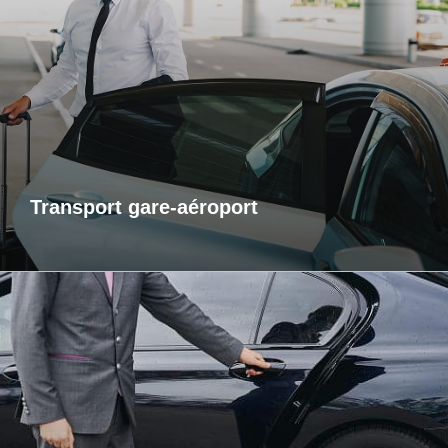
Transports gare-aéroport
Pour vos départs comme pour vos retours, profitez d’un
service de transport fiable et ponctuel vers les gares et
aéroports. Je m’assure que vous arriviez à l’heure, sans
contrainte et dans un confort optimal. Que vous voyagiez
pour affaires ou pour le plaisir, laissez-moi gérer votre trajet
afin que vous puissiez vous concentrer sur l’essentiel : votre
voyage.
Transport gare-aéroport
Transports inter-région