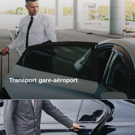
Transports gare-aéroport
Pour vos départs comme pour vos retours, profitez d’un
service de transport fiable et ponctuel vers les gares et
aéroports. Je m’assure que vous arriviez à l’heure, sans
contrainte et dans un confort optimal. Que vous voyagiez
pour affaires ou pour le plaisir, laissez-moi gérer votre trajet
afin que vous puissiez vous concentrer sur l’essentiel : votre
voyage.
Transport gare-aéroport