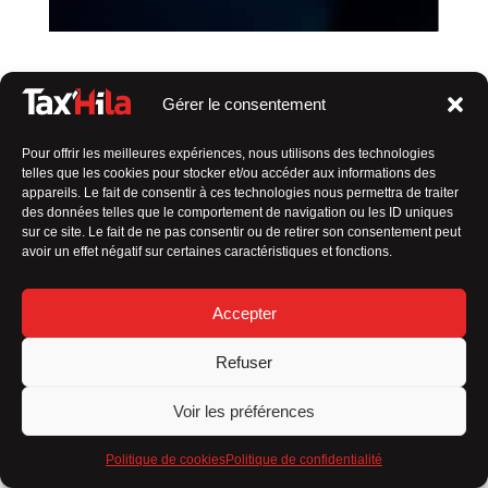
Gérer le consentement
SERVICE DE TAXI PAS CHER À SAINTE-
HERMINE
Pour offrir les meilleures expériences, nous utilisons des technologies
Votre chauffeur de confiance
telles que les cookies pour stocker et/ou accéder aux informations des
appareils. Le fait de consentir à ces technologies nous permettra de traiter
des données telles que le comportement de navigation ou les ID uniques
En tant que
taxi en Vendée indépendant
, ma valeur
sur ce site. Le fait de ne pas consentir ou de retirer son consentement peut
ajoutée réside dans
plusieurs aspects qui me
avoir un effet négatif sur certaines caractéristiques et fonctions.
distinguent des autres :
Service personnalisé
Accepter
Flexibilité
Refuser
Connaissance locale
Voir les préférences
Relation de confiance
Politique de cookies
Politique de confidentialité