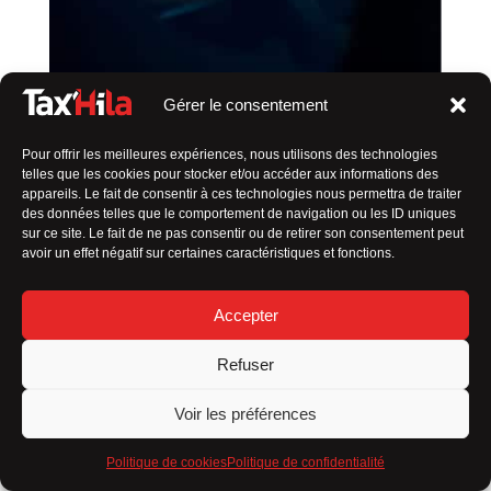
Gérer le consentement
Pour offrir les meilleures expériences, nous utilisons des technologies
telles que les cookies pour stocker et/ou accéder aux informations des
SERVICE DE TAXI PAS CHER À MOUTIERS-
appareils. Le fait de consentir à ces technologies nous permettra de traiter
SUR-LE-LAY
des données telles que le comportement de navigation ou les ID uniques
sur ce site. Le fait de ne pas consentir ou de retirer son consentement peut
Votre chauffeur de confiance
avoir un effet négatif sur certaines caractéristiques et fonctions.
En tant que
taxi en Vendée indépendant
, ma valeur
Accepter
ajoutée réside dans
plusieurs aspects qui me
distinguent des autres :
Refuser
Service personnalisé
Voir les préférences
Flexibilité
Politique de cookies
Politique de confidentialité
Connaissance locale