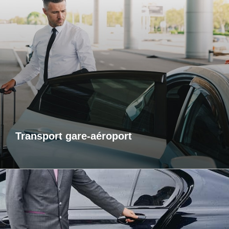
Transports gare-aéroport
Pour vos départs comme pour vos retours, profitez d’un
service de transport fiable et ponctuel vers les gares et
aéroports. Je m’assure que vous arriviez à l’heure, sans
contrainte et dans un confort optimal. Que vous voyagiez
pour affaires ou pour le plaisir, laissez-moi gérer votre trajet
afin que vous puissiez vous concentrer sur l’essentiel : votre
voyage.
Transport gare-aéroport