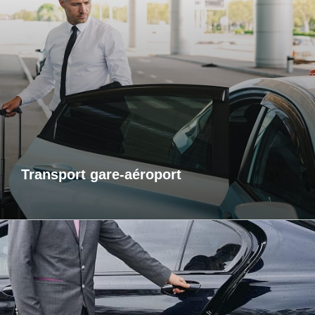
Transports gare-aéroport
Pour vos départs comme pour vos retours, profitez d’un
service de transport fiable et ponctuel vers les gares et
aéroports. Je m’assure que vous arriviez à l’heure, sans
contrainte et dans un confort optimal. Que vous voyagiez
pour affaires ou pour le plaisir, laissez-moi gérer votre trajet
afin que vous puissiez vous concentrer sur l’essentiel : votre
voyage.
Transport gare-aéroport