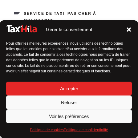
SERVICE DE TAXI PAS CHER À
MOUCHAMPS
Gérer le consentement
Votre chauffeur de confiance
Pour offrir les meilleures expériences, nous utilisons des technologies
En tant que
taxi en Vendée indépendant
, ma valeur
telles que les cookies pour stocker et/ou accéder aux informations des
ajoutée réside dans
plusieurs aspects qui me
appareils. Le fait de consentir à ces technologies nous permettra de traiter
distinguent des autres :
des données telles que le comportement de navigation ou les ID uniques
sur ce site. Le fait de ne pas consentir ou de retirer son consentement peut
Service personnalisé
avoir un effet négatif sur certaines caractéristiques et fonctions.
Flexibilité
Accepter
Connaissance locale
Refuser
Relation de confiance
Voir les préférences
Engagement envers la qualité
Politique de cookies
Politique de confidentialité
Tarification transparente