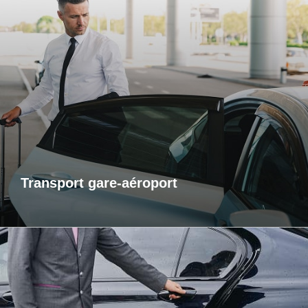
Transports gare-aéroport
Pour vos départs comme pour vos retours, profitez d’un
service de transport fiable et ponctuel vers les gares et
aéroports. Je m’assure que vous arriviez à l’heure, sans
contrainte et dans un confort optimal. Que vous voyagiez
pour affaires ou pour le plaisir, laissez-moi gérer votre trajet
afin que vous puissiez vous concentrer sur l’essentiel : votre
voyage.
Transport gare-aéroport