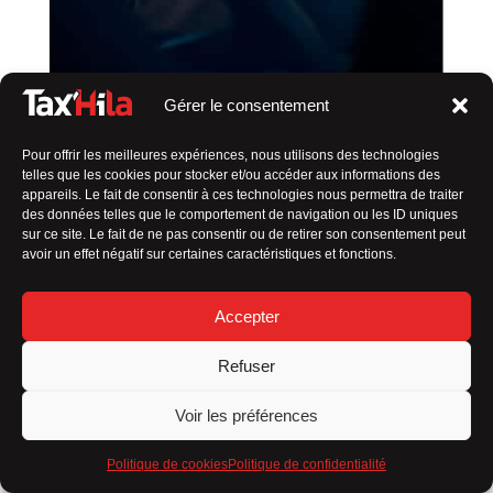
Gérer le consentement
Pour offrir les meilleures expériences, nous utilisons des technologies
telles que les cookies pour stocker et/ou accéder aux informations des
appareils. Le fait de consentir à ces technologies nous permettra de traiter
SERVICE DE TAXI PAS CHER À
des données telles que le comportement de navigation ou les ID uniques
sur ce site. Le fait de ne pas consentir ou de retirer son consentement peut
FONTENAY-LE-COMTE
avoir un effet négatif sur certaines caractéristiques et fonctions.
Votre chauffeur de confiance
Accepter
En tant que
taxi en Vendée indépendant
, ma valeur
ajoutée réside dans
plusieurs aspects qui me
Refuser
distinguent des autres :
Service personnalisé
Voir les préférences
Flexibilité
Politique de cookies
Politique de confidentialité