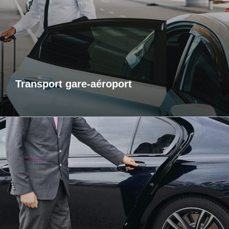
service de transport fiable et ponctuel vers les gares et
aéroports. Je m’assure que vous arriviez à l’heure, sans
contrainte et dans un confort optimal. Que vous voyagiez
pour affaires ou pour le plaisir, laissez-moi gérer votre trajet
afin que vous puissiez vous concentrer sur l’essentiel : votre
voyage.
Transport gare-aéroport
Transports inter-région
Pour vos trajets longue distance, je vous propose un service
de transport inter-régional fiable et confortable. Que ce soit
pour des raisons personnelles ou professionnelles,