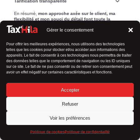
Tarification transparente
En résumé,
mon approche axée sur le client, ma
flexibilité et mon souci du détail font toute la
différence
dans l’expérience de transport que je
Gérer le consentement
propose.
Pour offrir les meilleures expériences, nous utilisons des technologies
telles que les cookies pour stocker et/ou accéder aux informations des
Permis B depuis 35 ans
appareils. Le fait de consentir à ces technologies nous permettra de traiter
des données telles que le comportement de navigation ou les ID uniques
sur ce site. Le fait de ne pas consentir ou de retirer son consentement peut
avoir un effet négatif sur certaines caractéristiques et fonctions.
Carte professionnelle de chauffeur de
taxi
Accepter
Refuser
Voir les préférences
Politique de cookies
Politique de confidentialité
Suivez Tax’Hila sur les