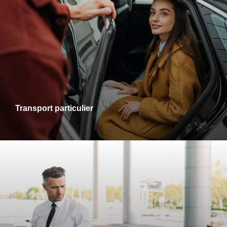
Transports particuliers
Que ce soit pour une sortie en ville, une visite chez des
proches ou un rendez-vous personnel, je vous accompagne
dans tous vos trajets avec fiabilité et confort. Profitez d’un
service adapté à vos besoins, alliant ponctualité et
disponibilité.
Transport particulier
Transports gare-aéroport
Pour vos départs comme pour vos retours, profitez d’un