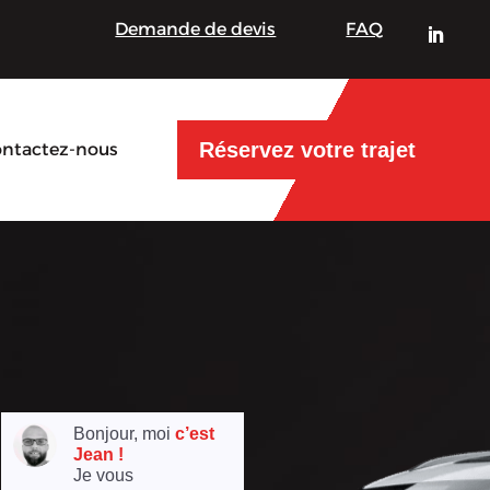
Demande de devis
FAQ
Réservez votre trajet
ntactez-nous
Bonjour, moi
c’est
Jean !
Je vous