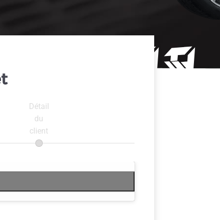
t
Détail
du
client