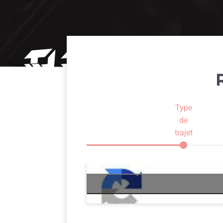
Type
de
trajet