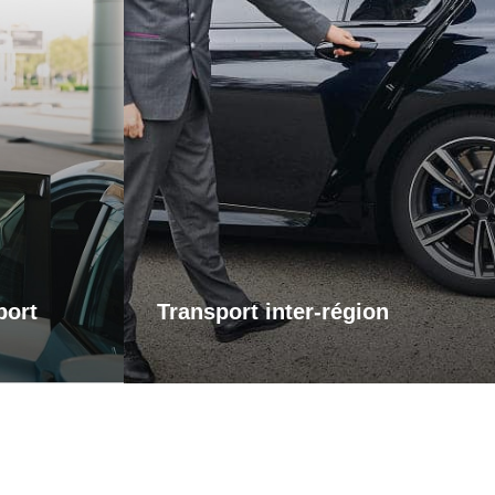
éroport
Transports inter-région
 pour vos
ervice de
Pour vos trajets longue distance, je
el vers les
vous propose un service de transport
assure que
inter-régional fiable et confortable. Que
s contrainte
ce soit pour des raisons personnelles
l. Que vous
ou professionnelles, bénéficiez d’un
u pour le
accompagnement adapté à vos
otre trajet
besoins, avec des trajets sûrs et sur
s concentrer
mesure.
 voyage.
port
Transport inter-région