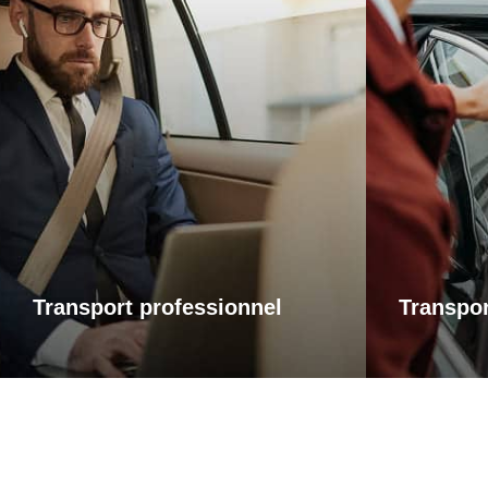
Transports professionnels
Trans
Je vous propose un service de
Que ce soi
transport dédié aux déplacements
une visi
d’affaires, adapté à vos besoins et à
rendez-
vos contraintes. Que ce soit pour un
accompag
rendez-vous, une réunion ou bien un
avec fiabil
évènement, profitez d’un service
service ad
ponctuel, discret et confortable.
ponct
Transport professionnel
Transpor