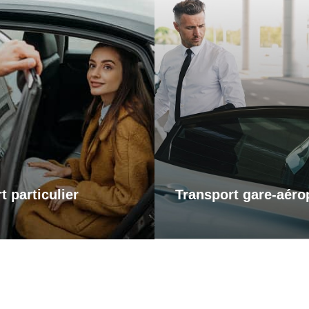
Transports gare-a
ports particuliers
Pour vos départs comme
retours, profitez d’un s
t pour une sortie en ville,
transport fiable et ponctu
te chez des proches ou un
gares et aéroports. Je m’
vous personnel, je vous
vous arriviez à l’heure, san
ne dans tous vos trajets
et dans un confort optima
ité et confort. Profitez d’un
voyagiez pour affaires o
apté à vos besoins, alliant
plaisir, laissez-moi gérer v
ualité et disponibilité.
afin que vous puissiez vou
sur l’essentiel : votre
t particulier
Transport gare-aéro