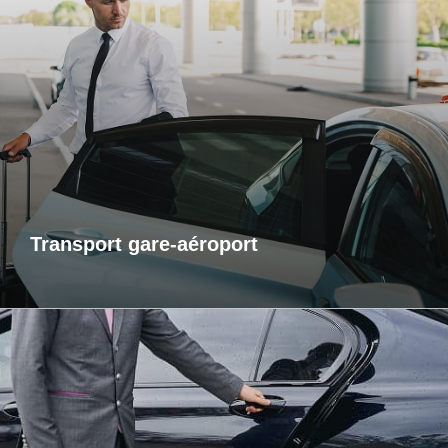
Transports gare-aéroport
Pour vos départs comme pour vos retours, profitez d’un
service de transport fiable et ponctuel vers les gares et
aéroports. Je m’assure que vous arriviez à l’heure, sans
contrainte et dans un confort optimal. Que vous voyagiez
pour affaires ou pour le plaisir, laissez-moi gérer votre trajet
afin que vous puissiez vous concentrer sur l’essentiel : votre
voyage.
Transport gare-aéroport