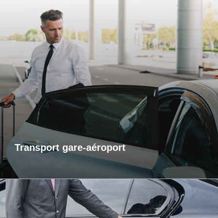
Transports gare-aéroport
Pour vos départs comme pour vos retours, profitez d’un
service de transport fiable et ponctuel vers les gares et
aéroports. Je m’assure que vous arriviez à l’heure, sans
contrainte et dans un confort optimal. Que vous voyagiez
pour affaires ou pour le plaisir, laissez-moi gérer votre trajet
afin que vous puissiez vous concentrer sur l’essentiel : votre
voyage.
Transport gare-aéroport