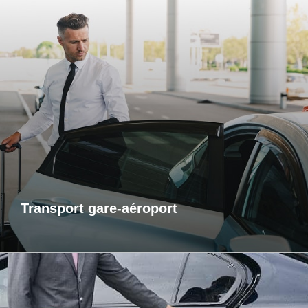
Transports gare-aéroport
Pour vos départs comme pour vos retours, profitez d’un
service de transport fiable et ponctuel vers les gares et
aéroports. Je m’assure que vous arriviez à l’heure, sans
contrainte et dans un confort optimal. Que vous voyagiez
pour affaires ou pour le plaisir, laissez-moi gérer votre trajet
afin que vous puissiez vous concentrer sur l’essentiel : votre
voyage.
Transport gare-aéroport