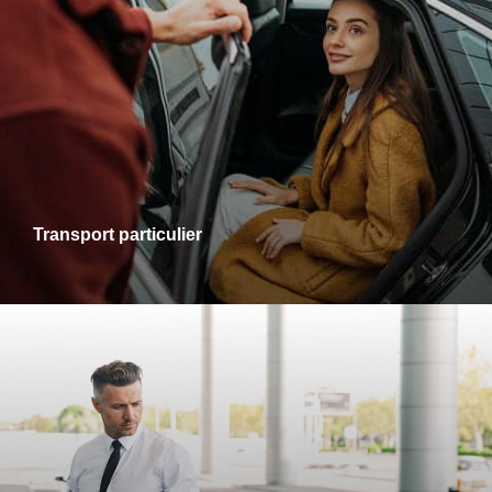
Transports particuliers
Que ce soit pour une sortie en ville, une visite chez des
proches ou un rendez-vous personnel, je vous accompagne
dans tous vos trajets avec fiabilité et confort. Profitez d’un
service adapté à vos besoins, alliant ponctualité et
disponibilité.
Transport particulier
Transports gare-aéroport
Pour vos départs comme pour vos retours, profitez d’un