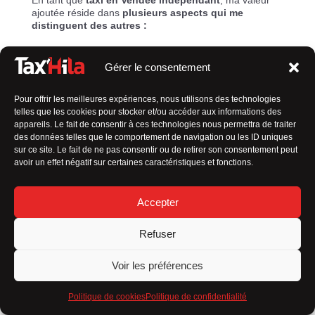
ajoutée réside dans
plusieurs aspects qui me
distinguent des autres :
Service personnalisé
Gérer le consentement
Flexibilité
Pour offrir les meilleures expériences, nous utilisons des technologies
Connaissance locale
telles que les cookies pour stocker et/ou accéder aux informations des
appareils. Le fait de consentir à ces technologies nous permettra de traiter
des données telles que le comportement de navigation ou les ID uniques
Relation de confiance
sur ce site. Le fait de ne pas consentir ou de retirer son consentement peut
avoir un effet négatif sur certaines caractéristiques et fonctions.
Engagement envers la qualité
Tarification transparente
Accepter
En résumé,
mon approche axée sur le client, ma
Refuser
flexibilité et mon souci du détail font toute la
différence
dans l’expérience de transport que je
propose.
Voir les préférences
Politique de cookies
Politique de confidentialité
Permis B depuis 35 ans