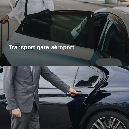
service de transport fiable et ponctuel vers les gares et
aéroports. Je m’assure que vous arriviez à l’heure, sans
contrainte et dans un confort optimal. Que vous voyagiez
pour affaires ou pour le plaisir, laissez-moi gérer votre trajet
afin que vous puissiez vous concentrer sur l’essentiel : votre
voyage.
Transport gare-aéroport
Transports inter-région
Pour vos trajets longue distance, je vous propose un service
de transport inter-régional fiable et confortable. Que ce soit
pour des raisons personnelles ou professionnelles,