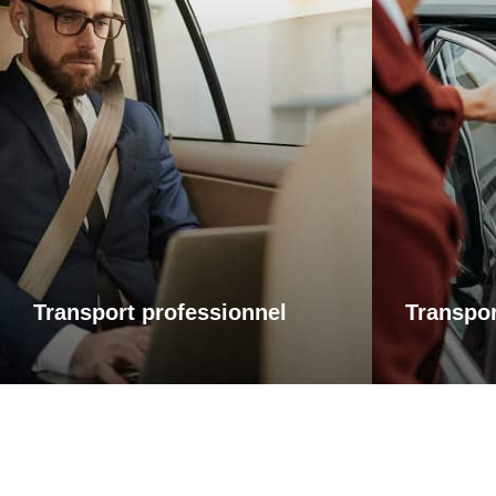
Transports professionnels
Trans
Je vous propose un service de
Que ce soi
transport dédié aux déplacements
une visi
d’affaires, adapté à vos besoins et à
rendez-
vos contraintes. Que ce soit pour un
accompag
rendez-vous, une réunion ou bien un
avec fiabil
évènement, profitez d’un service
service ad
ponctuel, discret et confortable.
ponct
Transport professionnel
Transpor