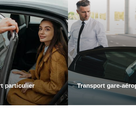
Transports gare-a
ports particuliers
Pour vos départs comme
retours, profitez d’un s
t pour une sortie en ville,
transport fiable et ponctu
te chez des proches ou un
gares et aéroports. Je m’
vous personnel, je vous
vous arriviez à l’heure, san
ne dans tous vos trajets
et dans un confort optima
ité et confort. Profitez d’un
voyagiez pour affaires o
apté à vos besoins, alliant
plaisir, laissez-moi gérer v
ualité et disponibilité.
afin que vous puissiez vou
sur l’essentiel : votre
t particulier
Transport gare-aéro