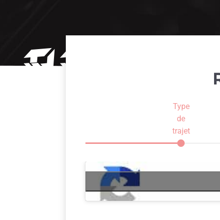
Type
de
trajet