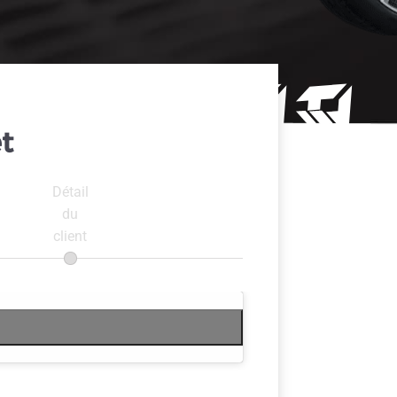
t
Détail
du
client