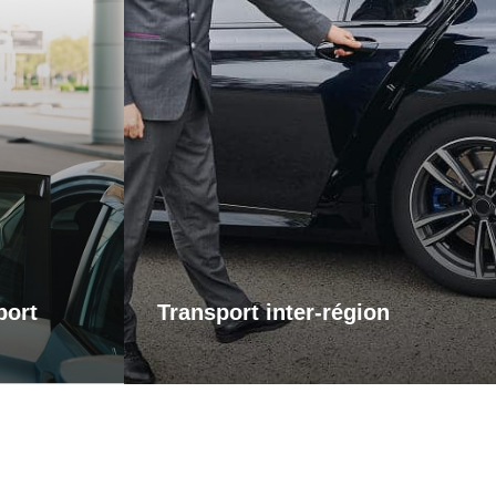
éroport
Transports inter-région
 pour vos
ervice de
Pour vos trajets longue distance, je
el vers les
vous propose un service de transport
assure que
inter-régional fiable et confortable. Que
s contrainte
ce soit pour des raisons personnelles
l. Que vous
ou professionnelles, bénéficiez d’un
u pour le
accompagnement adapté à vos
otre trajet
besoins, avec des trajets sûrs et sur
s concentrer
mesure.
 voyage.
port
Transport inter-région