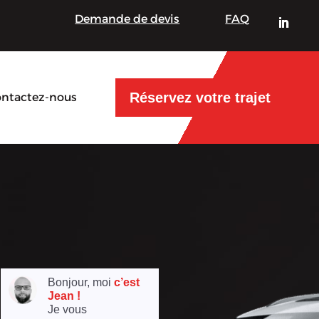
Demande de devis
FAQ
Réservez votre trajet
ntactez-nous
Bonjour, moi
c’est
Jean !
Je vous