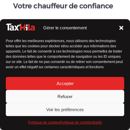
Votre chauffeur de confiance
En tant que
taxi en Vendée indépendant
, ma valeur
ajoutée réside dans
plusieurs aspects qui me
Gérer le consentement
distinguent des autres :
Pour offrir les meilleures expériences, nous utilisons des technologies
Service personnalisé
telles que les cookies pour stocker et/ou accéder aux informations des
appareils. Le fait de consentir à ces technologies nous permettra de traiter
Flexibilité
des données telles que le comportement de navigation ou les ID uniques
sur ce site. Le fait de ne pas consentir ou de retirer son consentement peut
Connaissance locale
avoir un effet négatif sur certaines caractéristiques et fonctions.
Relation de confiance
Accepter
Engagement envers la qualité
Refuser
Tarification transparente
Voir les préférences
En résumé,
mon approche axée sur le client, ma
flexibilité et mon souci du détail font toute la
Politique de cookies
Politique de confidentialité
différence
dans l’expérience de transport que je