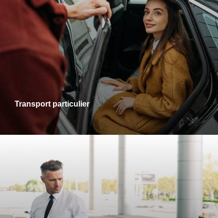
Transports particuliers
Que ce soit pour une sortie en ville, une visite chez des
proches ou un rendez-vous personnel, je vous accompagne
dans tous vos trajets avec fiabilité et confort. Profitez d’un
service adapté à vos besoins, alliant ponctualité et
disponibilité.
Transport particulier
Transports gare-aéroport
Pour vos départs comme pour vos retours, profitez d’un