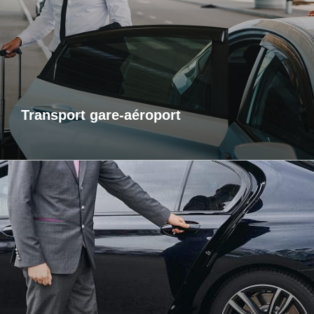
service de transport fiable et ponctuel vers les gares et
aéroports. Je m’assure que vous arriviez à l’heure, sans
contrainte et dans un confort optimal. Que vous voyagiez
pour affaires ou pour le plaisir, laissez-moi gérer votre trajet
afin que vous puissiez vous concentrer sur l’essentiel : votre
voyage.
Transport gare-aéroport
Transports inter-région
Pour vos trajets longue distance, je vous propose un service
de transport inter-régional fiable et confortable. Que ce soit
pour des raisons personnelles ou professionnelles,