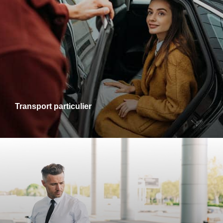
Transports particuliers
Que ce soit pour une sortie en ville, une visite chez des
proches ou un rendez-vous personnel, je vous accompagne
dans tous vos trajets avec fiabilité et confort. Profitez d’un
service adapté à vos besoins, alliant ponctualité et
disponibilité.
Transport particulier
Transports gare-aéroport
Pour vos départs comme pour vos retours, profitez d’un