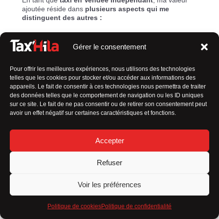
ajoutée réside dans
plusieurs aspects qui me
distinguent des autres :
Service personnalisé
Gérer le consentement
Flexibilité
Pour offrir les meilleures expériences, nous utilisons des technologies
Connaissance locale
telles que les cookies pour stocker et/ou accéder aux informations des
appareils. Le fait de consentir à ces technologies nous permettra de traiter
des données telles que le comportement de navigation ou les ID uniques
Relation de confiance
sur ce site. Le fait de ne pas consentir ou de retirer son consentement peut
avoir un effet négatif sur certaines caractéristiques et fonctions.
Engagement envers la qualité
Tarification transparente
Accepter
En résumé,
mon approche axée sur le client, ma
Refuser
flexibilité et mon souci du détail font toute la
différence
dans l’expérience de transport que je
propose.
Voir les préférences
Politique de cookies
Politique de confidentialité
Permis B depuis 35 ans