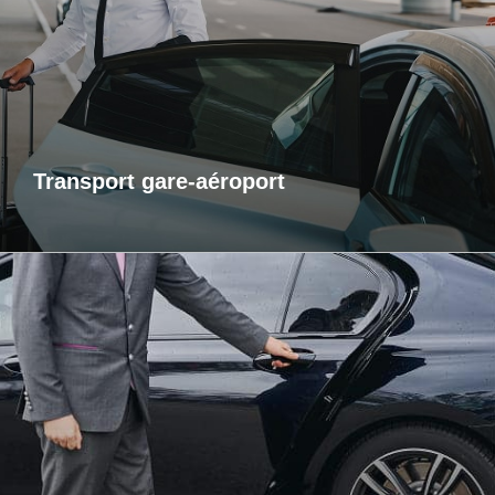
service de transport fiable et ponctuel vers les gares et
aéroports. Je m’assure que vous arriviez à l’heure, sans
contrainte et dans un confort optimal. Que vous voyagiez
pour affaires ou pour le plaisir, laissez-moi gérer votre trajet
afin que vous puissiez vous concentrer sur l’essentiel : votre
voyage.
Transport gare-aéroport
Transports inter-région
Pour vos trajets longue distance, je vous propose un service
de transport inter-régional fiable et confortable. Que ce soit
pour des raisons personnelles ou professionnelles,