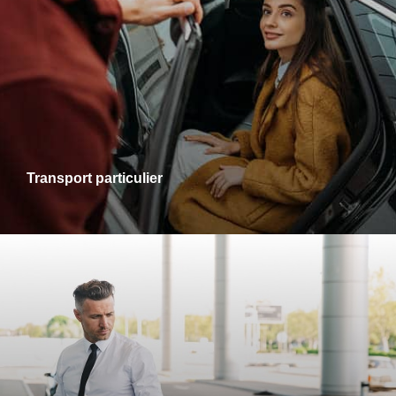
Transports particuliers
Que ce soit pour une sortie en ville, une visite chez des
proches ou un rendez-vous personnel, je vous accompagne
dans tous vos trajets avec fiabilité et confort. Profitez d’un
service adapté à vos besoins, alliant ponctualité et
disponibilité.
Transport particulier
Transports gare-aéroport
Pour vos départs comme pour vos retours, profitez d’un
service de transport fiable et ponctuel vers les gares et