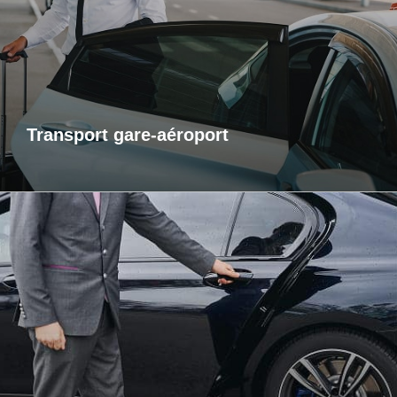
aéroports. Je m’assure que vous arriviez à l’heure, sans
contrainte et dans un confort optimal. Que vous voyagiez
pour affaires ou pour le plaisir, laissez-moi gérer votre trajet
afin que vous puissiez vous concentrer sur l’essentiel : votre
voyage.
Transport gare-aéroport
Transports inter-région
Pour vos trajets longue distance, je vous propose un service
de transport inter-régional fiable et confortable. Que ce soit
pour des raisons personnelles ou professionnelles,