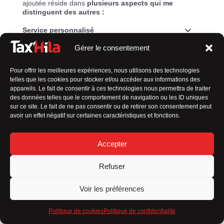
ajoutée réside dans
plusieurs aspects qui me
distinguent des autres :
Service personnalisé
Gérer le consentement
Flexibilité
Pour offrir les meilleures expériences, nous utilisons des technologies
Connaissance locale
telles que les cookies pour stocker et/ou accéder aux informations des
appareils. Le fait de consentir à ces technologies nous permettra de traiter
Relation de confiance
des données telles que le comportement de navigation ou les ID uniques
sur ce site. Le fait de ne pas consentir ou de retirer son consentement peut
Engagement envers la qualité
avoir un effet négatif sur certaines caractéristiques et fonctions.
Tarification transparente
Accepter
En résumé,
mon approche axée sur le client, ma
flexibilité et mon souci du détail font toute la
Refuser
différence
dans l’expérience de transport que je
propose.
Voir les préférences
Politique de cookies
Politique de confidentialité
Permis B depuis 35 ans