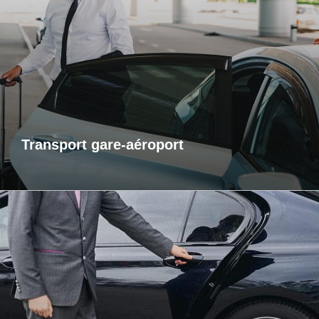
Pour vos départs comme pour vos retours, profitez d’un
service de transport fiable et ponctuel vers les gares et
aéroports. Je m’assure que vous arriviez à l’heure, sans
contrainte et dans un confort optimal. Que vous voyagiez
pour affaires ou pour le plaisir, laissez-moi gérer votre trajet
afin que vous puissiez vous concentrer sur l’essentiel : votre
voyage.
Transport gare-aéroport
Transports inter-région
Pour vos trajets longue distance, je vous propose un service