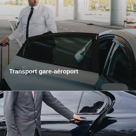
Transports gare-aéroport
Pour vos départs comme pour vos retours, profitez d’un
service de transport fiable et ponctuel vers les gares et
aéroports. Je m’assure que vous arriviez à l’heure, sans
contrainte et dans un confort optimal. Que vous voyagiez
pour affaires ou pour le plaisir, laissez-moi gérer votre trajet
afin que vous puissiez vous concentrer sur l’essentiel : votre
voyage.
Transport gare-aéroport