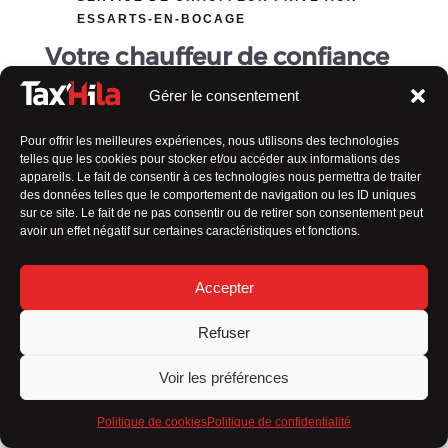
ESSARTS-EN-BOCAGE
Votre chauffeur de confiance
Gérer le consentement
En tant que
taxi en Vendée indépendant
, ma valeur
ajoutée réside dans
plusieurs aspects qui me
Pour offrir les meilleures expériences, nous utilisons des technologies
distinguent des autres :
telles que les cookies pour stocker et/ou accéder aux informations des
appareils. Le fait de consentir à ces technologies nous permettra de traiter
Service personnalisé
des données telles que le comportement de navigation ou les ID uniques
sur ce site. Le fait de ne pas consentir ou de retirer son consentement peut
Flexibilité
avoir un effet négatif sur certaines caractéristiques et fonctions.
Connaissance locale
Accepter
Relation de confiance
Refuser
Engagement envers la qualité
Voir les préférences
Tarification transparente
Politique de cookies
Politique de confidentialité
En résumé,
mon approche axée sur le client, ma