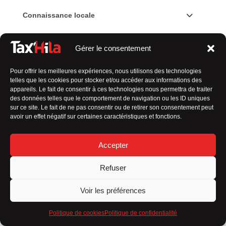
Connaissance locale
Relation de confiance
Gérer le consentement
Engagement envers la qualité
Pour offrir les meilleures expériences, nous utilisons des technologies
Tarification transparente
telles que les cookies pour stocker et/ou accéder aux informations des
appareils. Le fait de consentir à ces technologies nous permettra de traiter
des données telles que le comportement de navigation ou les ID uniques
En résumé,
mon approche axée sur le client, ma
sur ce site. Le fait de ne pas consentir ou de retirer son consentement peut
flexibilité et mon souci du détail font toute la
avoir un effet négatif sur certaines caractéristiques et fonctions.
différence
dans l’expérience de transport que je
propose.
Accepter
Permis B depuis 35 ans
Refuser
Voir les préférences
Carte professionnelle de chauffeur de
taxi
Politique de cookies
Politique de confidentialité