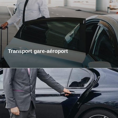
Pour vos départs comme pour vos retours, profitez d’un
service de transport fiable et ponctuel vers les gares et
aéroports. Je m’assure que vous arriviez à l’heure, sans
contrainte et dans un confort optimal. Que vous voyagiez
pour affaires ou pour le plaisir, laissez-moi gérer votre trajet
afin que vous puissiez vous concentrer sur l’essentiel : votre
voyage.
Transport gare-aéroport
Transports inter-région
Pour vos trajets longue distance, je vous propose un service