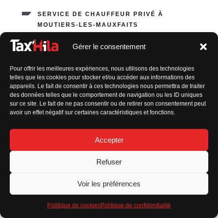
SERVICE DE CHAUFFEUR PRIVÉ À
MOUTIERS-LES-MAUXFAITS
Votre chauffeur de confiance
Gérer le consentement
En tant que
taxi en Vendée indépendant
, ma valeur
Pour offrir les meilleures expériences, nous utilisons des technologies
ajoutée réside dans
plusieurs aspects qui me
telles que les cookies pour stocker et/ou accéder aux informations des
distinguent des autres :
appareils. Le fait de consentir à ces technologies nous permettra de traiter
des données telles que le comportement de navigation ou les ID uniques
Service personnalisé
sur ce site. Le fait de ne pas consentir ou de retirer son consentement peut
avoir un effet négatif sur certaines caractéristiques et fonctions.
Flexibilité
Accepter
Connaissance locale
Refuser
Relation de confiance
Voir les préférences
Engagement envers la qualité
Politique de cookies
Politique de confidentialité
Tarification transparente