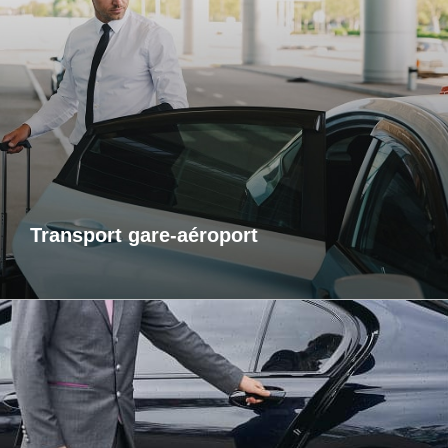
Transports gare-aéroport
Pour vos départs comme pour vos retours, profitez d’un
service de transport fiable et ponctuel vers les gares et
aéroports. Je m’assure que vous arriviez à l’heure, sans
contrainte et dans un confort optimal. Que vous voyagiez
pour affaires ou pour le plaisir, laissez-moi gérer votre trajet
afin que vous puissiez vous concentrer sur l’essentiel : votre
voyage.
Transport gare-aéroport