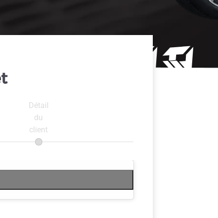
t
Détail
du
client