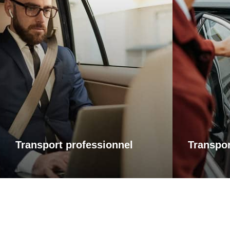
Transports professionnels
Trans
Je vous propose un service de
Que ce soi
transport dédié aux déplacements
une visi
d’affaires, adapté à vos besoins et à
rendez-
vos contraintes. Que ce soit pour un
accompag
rendez-vous, une réunion ou bien un
avec fiabil
évènement, profitez d’un service
service ad
ponctuel, discret et confortable.
ponct
Transport professionnel
Transpor