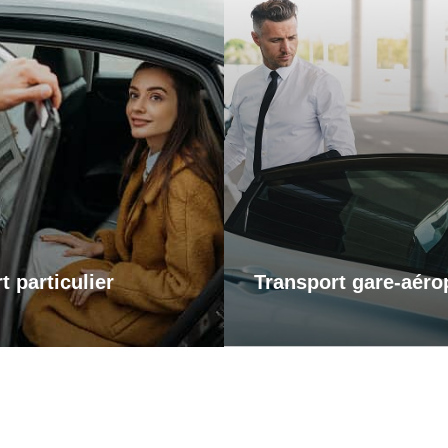
Transports gare-a
ports particuliers
Pour vos départs comme
retours, profitez d’un s
t pour une sortie en ville,
transport fiable et ponctu
te chez des proches ou un
gares et aéroports. Je m’
vous personnel, je vous
vous arriviez à l’heure, san
ne dans tous vos trajets
et dans un confort optima
ité et confort. Profitez d’un
voyagiez pour affaires o
apté à vos besoins, alliant
plaisir, laissez-moi gérer v
ualité et disponibilité.
afin que vous puissiez vou
sur l’essentiel : votre
t particulier
Transport gare-aéro