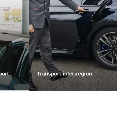
éroport
Transports inter-région
 pour vos
ervice de
Pour vos trajets longue distance, je
el vers les
vous propose un service de transport
assure que
inter-régional fiable et confortable. Que
s contrainte
ce soit pour des raisons personnelles
l. Que vous
ou professionnelles, bénéficiez d’un
u pour le
accompagnement adapté à vos
otre trajet
besoins, avec des trajets sûrs et sur
s concentrer
mesure.
 voyage.
port
Transport inter-région