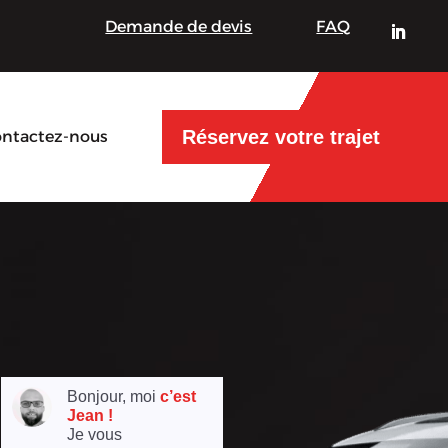
Demande de devis
FAQ
Réservez votre trajet
ntactez-nous
Bonjour, moi
c’est
Jean !
Je vous