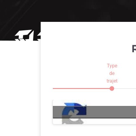
Type
de
trajet