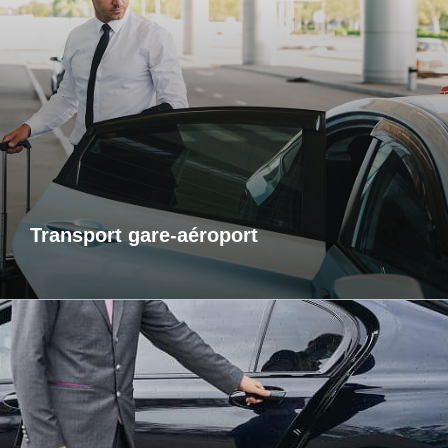
Transports gare-aéroport
Pour vos départs comme pour vos retours, profitez d’un
service de transport fiable et ponctuel vers les gares et
aéroports. Je m’assure que vous arriviez à l’heure, sans
contrainte et dans un confort optimal. Que vous voyagiez
pour affaires ou pour le plaisir, laissez-moi gérer votre trajet
afin que vous puissiez vous concentrer sur l’essentiel : votre
voyage.
Transport gare-aéroport