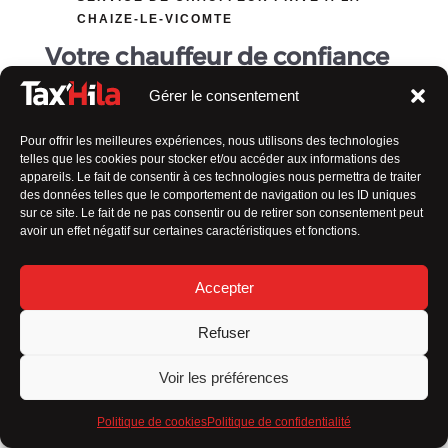
CHAIZE-LE-VICOMTE
Votre chauffeur de confiance
Gérer le consentement
En tant que
taxi en Vendée indépendant
, ma valeur
ajoutée réside dans
plusieurs aspects qui me
Pour offrir les meilleures expériences, nous utilisons des technologies
distinguent des autres :
telles que les cookies pour stocker et/ou accéder aux informations des
appareils. Le fait de consentir à ces technologies nous permettra de traiter
Service personnalisé
des données telles que le comportement de navigation ou les ID uniques
sur ce site. Le fait de ne pas consentir ou de retirer son consentement peut
Flexibilité
avoir un effet négatif sur certaines caractéristiques et fonctions.
Connaissance locale
Accepter
Relation de confiance
Refuser
Engagement envers la qualité
Voir les préférences
Tarification transparente
Politique de cookies
Politique de confidentialité
En résumé,
mon approche axée sur le client, ma