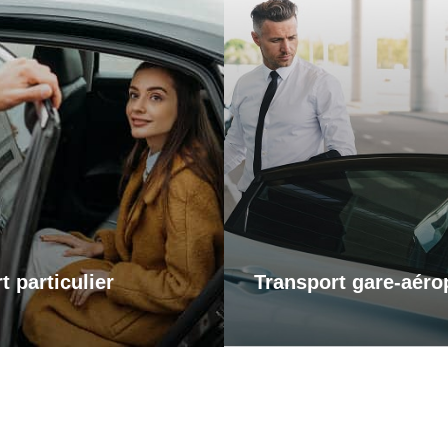
Transports gare-a
ports particuliers
Pour vos départs comme
retours, profitez d’un s
t pour une sortie en ville,
transport fiable et ponctu
te chez des proches ou un
gares et aéroports. Je m’
vous personnel, je vous
vous arriviez à l’heure, san
ne dans tous vos trajets
et dans un confort optima
ité et confort. Profitez d’un
voyagiez pour affaires o
apté à vos besoins, alliant
plaisir, laissez-moi gérer v
ualité et disponibilité.
afin que vous puissiez vou
sur l’essentiel : votre
t particulier
Transport gare-aéro