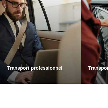
Transports professionnels
Trans
Je vous propose un service de
Que ce soi
transport dédié aux déplacements
une visi
d’affaires, adapté à vos besoins et à
rendez-
vos contraintes. Que ce soit pour un
accompag
rendez-vous, une réunion ou bien un
avec fiabil
évènement, profitez d’un service
service ad
ponctuel, discret et confortable.
ponct
Transport professionnel
Transpor