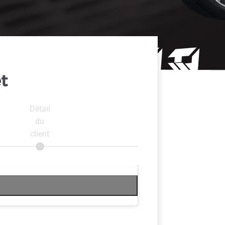
t
Détail
du
client