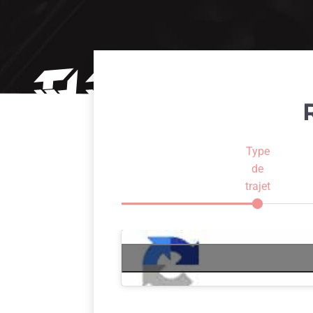
Type
de
trajet