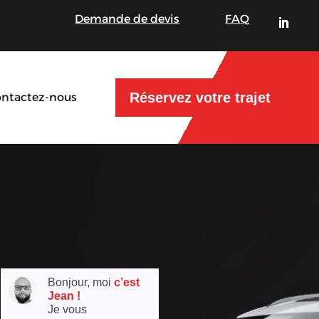
Demande de devis
FAQ
Réservez votre trajet
ntactez-nous
Bonjour, moi
c’est
Jean !
Je vous