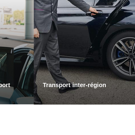
éroport
Transports inter-région
 pour vos
ervice de
Pour vos trajets longue distance, je
el vers les
vous propose un service de transport
assure que
inter-régional fiable et confortable. Que
s contrainte
ce soit pour des raisons personnelles
l. Que vous
ou professionnelles, bénéficiez d’un
u pour le
accompagnement adapté à vos
otre trajet
besoins, avec des trajets sûrs et sur
s concentrer
mesure.
 voyage.
port
Transport inter-région